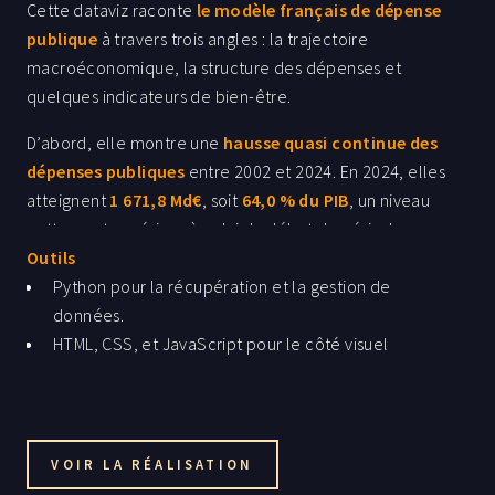
Cette dataviz raconte
le modèle français de dépense
publique
à travers trois angles : la trajectoire
macroéconomique, la structure des dépenses et
quelques indicateurs de bien-être.
D’abord, elle montre une
hausse quasi continue des
dépenses publiques
entre 2002 et 2024. En 2024, elles
atteignent
1 671,8 Md€
, soit
64,0 % du PIB
, un niveau
nettement supérieur à celui du début de période.
Outils
Ensuite, la dataviz met en évidence la
composition
Python pour la récupération et la gestion de
des dépenses
: la
protection sociale domine très
données.
largement
, loin devant la
santé
(
15,6 %
) et les
HTML, CSS, et JavaScript pour le côté visuel
services généraux
. Cela souligne que la spécificité
française ne tient pas seulement au volume global de
dépense, mais aussi à son
orientation fortement
redistributive et sociale
.
VOIR LA RÉALISATION
La comparaison avec la
moyenne de la zone euro
en