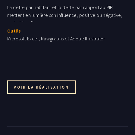
La dette par habitant et la dette par rapport au PIB
mettent en lumière son influence, positive ou négative,
sur le bien-être.
Outils
Enfin, les dépenses publiques par habitant et leur
Microsoft Excel, Rawgraphs et Adobe Illustrator
répartition par secteur dévoilent des tendances qui
éclairent les différences de qualité de vie et montrent
comment dépenses et dette interagissent pour
façonner le bien-être des citoyens.
VOIR LA RÉALISATION