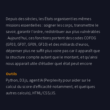
Depuis des siècles, les États organisent les mêmes
missions essentielles : soigner les corps, transmettre le
savoir, garantir l’ordre, redistribuer aux plus vulnérables
. Aujourd’hui, ces fonctions portent des codes COFOG
(GF03, GF07, GF09, GF10) et des milliards d’euros,
dépenser plus ne suffit plus voire pas car il apparaît que
la structure compte autant que le montant, et qu'ainsi
nous apparait utile d'étudier quel état peut encore
tenir sa position d'Etat-providence ? Cette infographie
Outils
narrative confronte 16 pays de la zone euro sur 20 ans
Python, D3.js, agent IA (Perplexity pour aider sur le
(2004–2023). Acte 1 rapelle les fonctions eternelles de
calcul du score d'efficacité notamment, et quelques
l'Etat (retenues par notre équipe). Acte 2 dresse le
autres calculs), HTML/CSS/JS.
portrait budgétaire de la France face à ses voisins. Acte
3 interroge la corrélation dépense/résultat sur santé,
sécurité et pauvreté. Acte 4 classe les États par