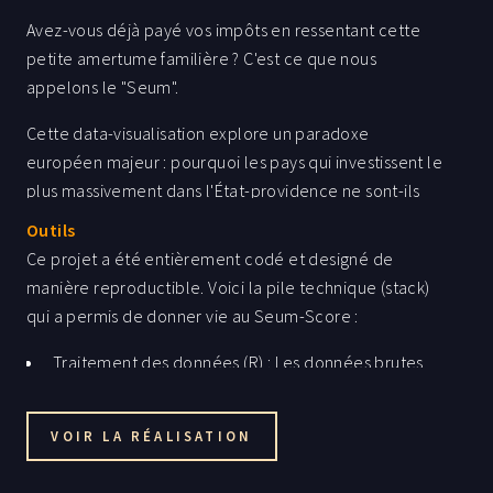
Avez-vous déjà payé vos impôts en ressentant cette
petite amertume familière ? C'est ce que nous
appelons le "Seum".
Cette data-visualisation explore un paradoxe
européen majeur : pourquoi les pays qui investissent le
plus massivement dans l'État-providence ne sont-ils
pas toujours ceux où les citoyens s'estiment les plus
Outils
heureux ?
Ce projet a été entièrement codé et designé de
manière reproductible. Voici la pile technique (stack)
Pour y répondre, le projet construit un "Seum-Score"
qui a permis de donner vie au Seum-Score :
inédit. Il passe au crible 25 indicateurs, croisant la
répartition des dépenses publiques avec des mesures
Traitement des données (R) : Les données brutes
de bien-être concret. Grâce à une Analyse en
ont été nettoyées et analysées via R. L’Analyse en
Composantes Principales (ACP) et un algorithme de
Composantes Principales (ACP) et le clustering ont
clustering, le continent est découpé en quatre grandes
VOIR LA RÉALISATION
été réalisés grâce aux packages FactoMineR et
familles psychologiques et économiques.
factoextra. La préparation géographique a été