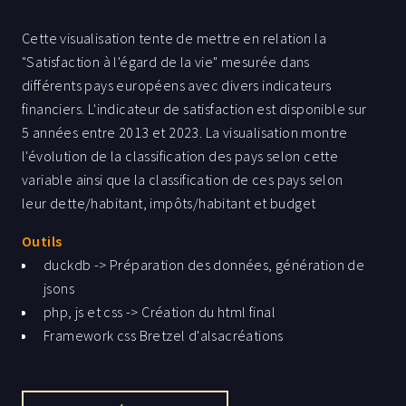
Cette visualisation tente de mettre en relation la
"Satisfaction à l'égard de la vie" mesurée dans
différents pays européens avec divers indicateurs
financiers. L'indicateur de satisfaction est disponible sur
5 années entre 2013 et 2023. La visualisation montre
l'évolution de la classification des pays selon cette
variable ainsi que la classification de ces pays selon
leur dette/habitant, impôts/habitant et budget
protection sociale / habitant. Au survol d'un pays avec
Outils
la souris, son "parcours" est mis en avant. Au survol d'un
duckdb -> Préparation des données, génération de
cercle avec la souris, une infobulle indique la valeur de
jsons
la dépense. En cliquant sur un pays, apparaissent des
php, js et css -> Création du html final
indicateurs d'évolution des dépenses et de
Framework css Bretzel d'alsacréations
démographie, ainsi qu'un rappel des classements du
librairie javascript Jquery
pays.
librairie javascript Highcharts