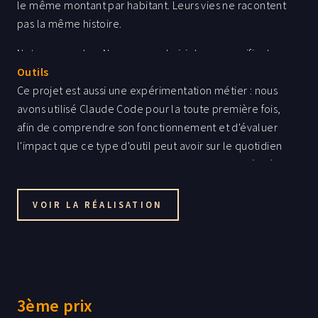
le même montant par habitant. Leurs vies ne racontent
pas la même histoire.
Notre approche : Nous avons choisi de personnifier la
donnée : plutôt qu'une comparaison abstraite de
Outils
courbes budgétaires, nous suivons deux femmes
Ce projet est aussi une expérimentation métier : nous
fictives dont les trajectoires incarnent les
avons utilisé Claude Code pour la toute première fois,
conséquences des arbitrages publics. Le format est un
afin de comprendre son fonctionnement et d'évaluer
récit scrollant interactif, divisé en quatre actes — 2008,
l'impact que ce type d'outil peut avoir sur le quotidien
2010, 2013, 2015 — jusqu'à la révélation de 2023 :
d'un·e data analyst — de l'exploration des données à la
10720 € par habitant dans les deux pays, pour des
mise en forme narrative et visuelle.
réalités très différentes.
VOIR LA RÉALISATION
3ème prix