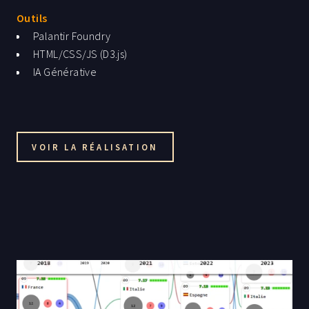
Outils
La première page est la dataviz principale (synthèse).
Palantir Foundry
La suite est une analyse guidée montrant le
HTML/CSS/JS (D3.js)
cheminement, les choix faits et des éléments de
IA Générative
réponse à la problématique.
VOIR LA RÉALISATION