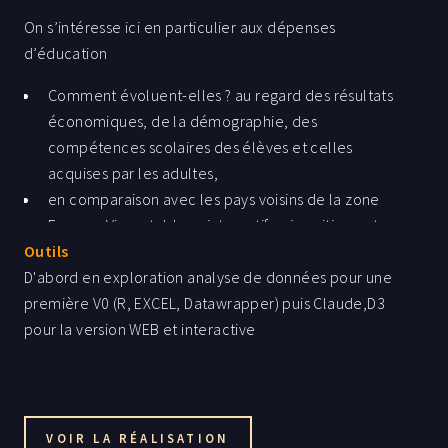
On s’intéresse ici en particulier aux dépenses
d’éducation
Comment évoluent-elles ? au regard des résultats
économiques, de la démographie, des
compétences scolaires des élèves et celles
acquises par les adultes,
en comparaison avec les pays voisins de la zone
Euro --> Via un tableau interactif qui positionne tous
Outils
les pays pour chacun des indicateurs
D'abord en exploration analyse de données pour une
première V0 (R, EXCEL, Datawrapper) puis Claude,D3
pour la version WEB et interactive
VOIR LA RÉALISATION