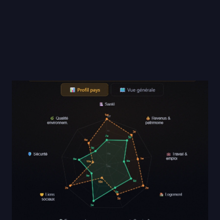
2023 renforce cette lecture : la France dépense
davantage dans presque tous les postes affichés,
surtout en protection sociale, santé, affaires
économiques et éducation. La dataviz suggère donc un
État plus présent que la moyenne européenne.
Enfin, le bloc “bien-être” nuance le diagnostic : malgré
les chocs récents, plusieurs indicateurs restent
résilients
. En somme, cette dataviz oppose une
question implicite :
un haut niveau de dépense
publique pèse-t-il sur l’économie, ou soutient-il
durablement la cohésion sociale et le bien-être ?