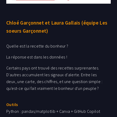
Chloé Garçonnet et Laura Gallais (équipe Les
soeurs Garçonnet)
Quelle est la recette du bonheur ?
La réponse est dans les données !
Certains pays ont trouvé des recettes surprenantes.
D'autres accumulent les signaux d'alerte. Entre les
deux, une carte, des chiffres, et une question simple :
qu'est-ce qui fait vraiment le bonheur d'un peuple ?
Ce n'est pas qu'une question de richesse nationale.
Outils
C'est une question de priorités.
Python : pandas/matplotlib + Canva + GitHub Copilot