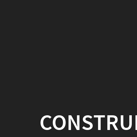
Construire
un
jeu
de
données
REX
de
CONSTRUIRE U
l’hackaviz
2018
REX DE L
Alain
Ottenheimer