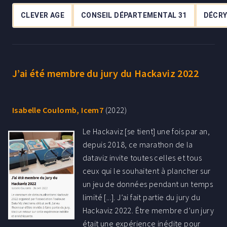
CLEVER AGE
CONSEIL DÉPARTEMENTAL 31
DÉCR
J’ai été membre du jury du Hackaviz 2022
Isabelle Coulomb, Icem7
(2022)
Le Hackaviz [se tient] une fois par an,
depuis 2018, ce marathon de la
dataviz invite toutes celles et tous
ceux qui le souhaitent à plancher sur
un jeu de données pendant un temps
limité [...]. J’ai fait partie du jury du
Hackaviz 2022. Être membre d’un jury
était une expérience inédite pour