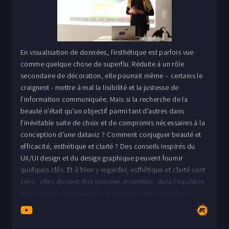
En visualisation de données, l’esthétique est parfois vue
comme quelque chose de superflu. Réduite à un rôle
secondaire de décoration, elle pourrait même – certains le
craignent - mettre à mal la lisibilité et la justesse de
l’information communiquée. Mais si la recherche de la
beauté n’était qu’un objectif parmi tant d’autres dans
l’inévitable suite de choix et de compromis nécessaires à la
conception d’une dataviz ? Comment conjuguer beauté et
efficacité, esthétique et clarté ? Des conseils inspirés du
UX/UI design et du design graphique peuvent fournir
quelques clés. Et à bien y regarder, esthétique et clarté sont
liées : elles doivent être pensées ensemble, dans l’équilibre
plus général des objectifs de chaque projet de dataviz.
Silvia Romanelli est consultante en visualisation de données
auprès de la société The Information Lab, pour laquelle elle
conçoit et développe des dashboards sous Tableau