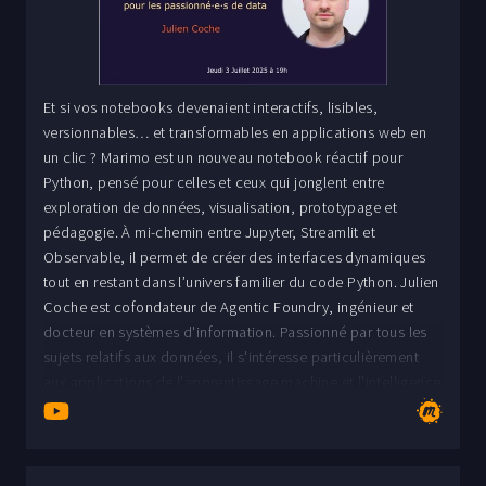
Et si vos notebooks devenaient interactifs, lisibles,
versionnables… et transformables en applications web en
un clic ? Marimo est un nouveau notebook réactif pour
Python, pensé pour celles et ceux qui jonglent entre
exploration de données, visualisation, prototypage et
pédagogie. À mi-chemin entre Jupyter, Streamlit et
Observable, il permet de créer des interfaces dynamiques
tout en restant dans l’univers familier du code Python. Julien
Coche est cofondateur de Agentic Foundry, ingénieur et
docteur en systèmes d'information. Passionné par tous les
sujets relatifs aux données, il s'intéresse particulièrement
aux applications de l'apprentissage machine et l'intelligence
artificielle générative pour l'automatisation de tâches
répétitives ou complexes.