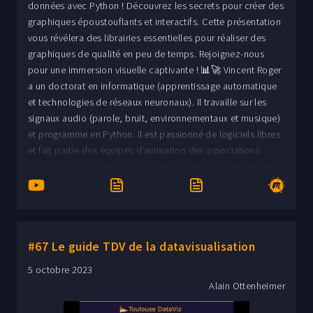
données avec Python ! Découvrez les secrets pour créer des
graphiques époustouflants et interactifs. Cette présentation
vous révélera des librairies essentielles pour réaliser des
graphiques de qualité en peu de temps. Rejoignez-nous
pour une immersion visuelle captivante ! 📊🚀 Vincent Roger
a un doctorat en informatique (apprentissage automatique
et technologies de réseaux neuronaux). Il travaille sur les
signaux audio (parole, bruit, environnementaux et musique)
et programme en Python. Il est passionné de logiciels libres
et fait partie des équipes d’animation des associations
Toulouse DataViz et Toulouse DataScience. Vincent réalise
des visualisations de données dans le cadre de ses activités
professionnelles mais aussi pour son plaisir.
#67 Le guide TDV de la datavisualisation
5 octobre 2023
Alain Ottenheimer