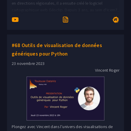
en directions régionales, il a ensuite créé le logiciel
cartographique web Géoclip. Depuis 3 ans, au sein d'Icem7,
il forme sur mesure en sémiologie graphique et analyse de
données, rédige des études statistiques et graphiques
orientées grand public (vizagreste.agriculture.gouv.fr) et
conduit des audits de réorganisation ou de prospective
dans ces domaines.
#68 Outils de visualisation de données
génériques pour Python
23 novembre 2023
Vincent Roger
Plongez avec Vincent dans l’univers des visualisations de