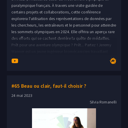
paralympique français. À travers une visite guidée de
certains projets et collaborations, cette conférence
explorera l'utilisation des représentations de données par
les chercheurs, les entraîneurs et le personnel pour atteindre
les sommets olympiques en 2024. Elle offrira un aperçu rare
des efforts qui se cachent derrière la quête de médailles.
Prêt pour une aventure olympique ? Prêt... Partez ! Jeremy
Wanner est un jeune ingénieur biomécanicien travaillant
comme data scientist à l'INSEP, l'Institut National du Sport
et de la Performance. Il adore vadrouiller en prenant de
longs raccourcis et la fabrication artisanale, que ce soit à
l'aide de sa machine à coudre ou son ordinateur. Il aime
comprendre comment et pourquoi les choses fonctionnent
#65 Beau ou clair, faut-il choisir ?
et détourner les utilisations de base des outils de tous les
24 mai 2023
jours.
Silvia Romanelli