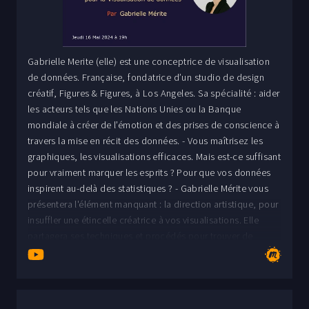
Gabrielle Merite (elle) est une conceptrice de visualisation
de données. Française, fondatrice d’un studio de design
créatif, Figures & Figures, à Los Angeles. Sa spécialité : aider
les acteurs tels que les Nations Unies ou la Banque
mondiale à créer de l’émotion et des prises de conscience à
travers la mise en récit des données. - Vous maîtrisez les
graphiques, les visualisations efficaces. Mais est-ce suffisant
pour vraiment marquer les esprits ? Pour que vos données
inspirent au-delà des statistiques ? - Gabrielle Mérite vous
présentera l'élément manquant : la direction artistique, pour
insuffler une étincelle créatrice à vos visualisations. Elle
partagera ses techniques et procédés pour trouver de
l'inspiration originale et l'appliquer à vos projets de
visualisation de données. Le tout illustré par des exemples
concrets de data visualisations créatives. - Vous repartirez
avec une boîte à outils complète pour transformer vos