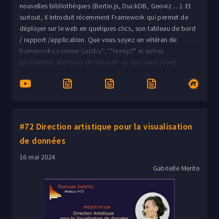
nouvelles bibliothèques (Bertin.js, DuckDB, Geoviz …). Et
surtout, il introduit récemment Framework qui permet de
déployer sur le web en quelques clics, son tableau de bord
/ rapport /application. Que vous soyez un vétéran de
frameworks comme Gatsby*, **Nextjs** et autres
générateurs statiques de site web ou que vous soyez
**totalement ignorant de la chose**, vous serez pareillement
étonné de la simplicité et de l’élégance de la solution
*Observable Framework. Venez voir comment mettre sur le
web votre tableau de bord / rapport / application,
efficacement et gratuitement. Alain Roan présente pas à pas
#72 Direction artistique pour la visualisation
les étapes à partir d’un classeur partagé en séance. Si vous
de données
voulez venir avec votre machine pour faire vous-même, vous
êtes les bienvenus.
16 mai 2024
Gabrielle Merite