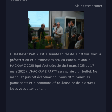
3 avril 2025
Spécialiste en apprentissage automatique et logiciels
Alain Ottenheimer
statistiques, il a publié plus de 40 articles et développé de
nombreux paquets R. Il a encadré plus de 30 étudiants en
recherche et contribué au projet R via le Google Summer of
Code.
L'HACKAVIZ PARTY est la grande soirée de la dataviz avec la
présentation et la remise des prix du concours annuel
HACKAVIZ 2025 (qui s'est déroulé du 3 mars 2025 au 17
mars 2025). L'HACKAVIZ PARTY sera suivie d'un buffet. Ne
manquez pas cet événement ou vous retrouverez les
participants et la communauté toulousaine de la dataviz.
Nous vous attendons…