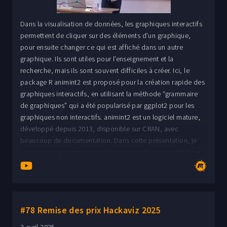
Dans la visualisation de données, les graphiques interactifs
permettent de cliquer sur des éléments d’un graphique,
pour ensuite changer ce qui est affiché dans un autre
graphique. Ils sont utiles pour l’enseignement et la
recherche, mais ils sont souvent difficiles à créer. Ici, le
package R animint2 est proposé pour la création rapide des
graphiques interactifs, en utilisant la méthode “grammaire
de graphiques” qui a été popularisé par ggplot2 pour les
graphiques non interactifs. animint2 est un logiciel mature,
développé depuis 2013, disponible sur CRAN, avec
beaucoup de documentation. Dans cette présentation, je
vais expliquer comment vous pouvez utiliser animint2 pour
créer et partager les graphiques interactifs. Toby Dylan
Hocking, originaire de Californie, a obtenu un doctorat en
mathématiques à l'École normale supérieure de Cachan en
2012. Après avoir été Assistant Professor à Northern Arizona
#78 Remise des prix Hackaviz 2025
University (2018-2024), il est maintenant professeur agrégé à
l'Université de Sherbrooke, où il dirige le laboratoire LASSO.