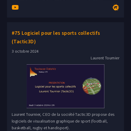
indépendante basée en France. Elle travaille principalement
avec des médias et des institutions publiques
internationales pour démocratiser des informations souvent
complexes à des publics non spécialisés. Elle est aussi la
#75 Logiciel pour les sports collectifs
directrice de création de la revue de dataviz de la Dataviz
Society, Nightingale. Sites : - behance.net/datacitron -
(Tactic3D)
instagram.com/datacitron
3 octobre 2024
Laurent Tournier
Laurent Tournier, CEO de la société Tactic3D propose des
logiciels de visualisation graphique de sport (football,
basketball, rugby et handisport).