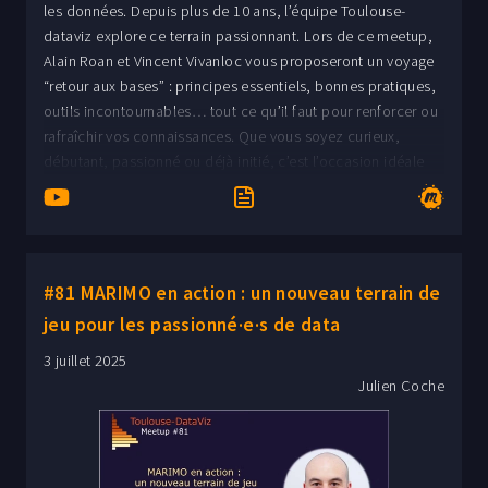
les données. Depuis plus de 10 ans, l’équipe Toulouse-
dataviz explore ce terrain passionnant. Lors de ce meetup,
Alain Roan et Vincent Vivanloc vous proposeront un voyage
“retour aux bases” : principes essentiels, bonnes pratiques,
outils incontournables… tout ce qu’il faut pour renforcer ou
rafraîchir vos connaissances. Que vous soyez curieux,
débutant, passionné ou déjà initié, c’est l’occasion idéale
pour découvrir (ou redécouvrir) les fondamentaux de la
dataviz, échanger avec des experts et rencontrer la
communauté locale.
#81 MARIMO en action : un nouveau terrain de
jeu pour les passionné·e·s de data
3 juillet 2025
Julien Coche