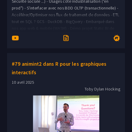
Sécurité sociale ...) - Usages côté industrialisation ("en
prod") - S'interfacer avec nos BDD OLTP (transactionnelle) -
Accélérer/Optimiser nos flux de traitement de données - ETL
tout en SQL ? GCS - DuckDB - BigQuery - Embarqué dans
nos app web & mobile (WASM) - Démo projet Static BI de
Paul Marcombes
#79 animint2 dans R pour les graphiques
interactifs
10 avril 2025
Toby Dylan Hocking