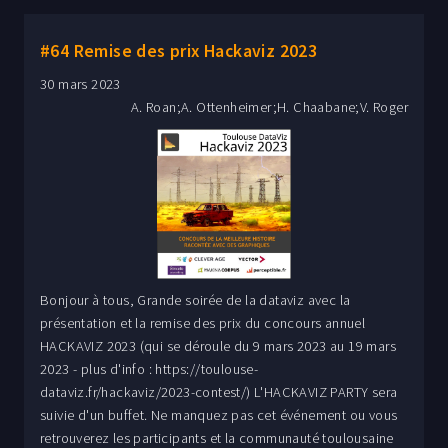
Software, et forme et accompagne les clients dans leurs
projets dataviz. Elle réalise également des projets créatifs
#64 Remise des prix Hackaviz 2023
de visualisation, et elle écrit et intervient comme speaker
30 mars 2023
sur les interactions entre dataviz et UX design. Si vous ne
A. Roan;A. Ottenheimer;H. Chaabane;V. Roger
pouvez pas nous rejoindre, participer à la réunion Zoom en
direct.
Bonjour à tous, Grande soirée de la dataviz avec la
présentation et la remise des prix du concours annuel
HACKAVIZ 2023 (qui se déroule du 9 mars 2023 au 19 mars
2023 - plus d'info : https://toulouse-
dataviz.fr/hackaviz/2023-contest/) L'HACKAVIZ PARTY sera
suivie d'un buffet. Ne manquez pas cet événement ou vous
retrouverez les participants et la communauté toulousaine